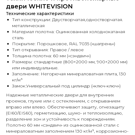
двери WHITEVISION
Технические характеристики
Тип конструкции: Двустворчатая,одностворчатая.
металлическая
Материал полотна: Оцинкованная холоднокатаная
сталь
Покрытие: Порошковое, RAL 7035 («шагрень»)
Тип открывания: Правое / левое
Толщина полотна: 60 мм («сэндвич»)
Размеры: стандартные (800×2000 мм, 900×2000 мм)
или индивидуальные.
Заполнение: Негорючая минераловатная плита, 130
кг/м³
Замок:Универсальный под цилиндр («ключ-ключ»)
Надежные металлические двери для внутренних
проемов, глухие или с остеклением, с открыванием
вправо или влево. Обеспечивают защиту, огнезащиту
(EI60/EIS60), герметизацию, шумо- и теплоизоляцию,
разделение зон и устойчивость к повреждениям.
Полотно 60 мм «сэндвич» из оцинкованной стали с
минераловатным заполнением 130 кг/м³, коррозионно-