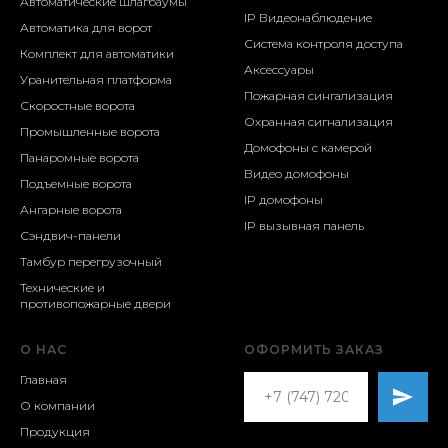
Автоматические шлагбаумы
IP Видеонаблюдение
Автоматика для ворот
Система контроля доступа
Комплект для автоматики
Аксессуары
Уранительная платформа
Пожарная сингализация
Скоростные ворота
Охранная сигнализация
Промышленные ворота
Домофоны с камерой
Панаромные ворота
Видео домофоны
Подъемные ворота
IP домофоны
Ангарные ворота
IP вызывная панель
Сэндвич-панели
Тамбур перегрузочный
Технические и
противопожарные двери
О НАС
ОФОРМИТЬ ЗАКАЗ
Главная
О компании
Продукция