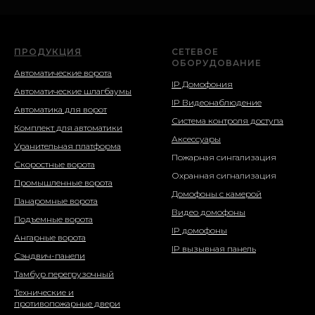
ПРОДУКЦИЯ
СЕТЕВОЕ
ОБОРУДОВАНИЕ
Автоматические ворота
IP Домофония
Автоматические шлагбаумы
IP Видеонаблюдение
Автоматика для ворот
Система контроля доступа
Комплект для автоматики
Аксессуары
Уранительная платформа
Пожарная сингализация
Скоростные ворота
Охранная сигнализация
Промышленные ворота
Домофоны с камерой
Панаромные ворота
Видео домофоны
Подъемные ворота
IP домофоны
Ангарные ворота
IP вызывная панель
Сэндвич-панели
Тамбур перегрузочный
Технические и
противопожарные двери