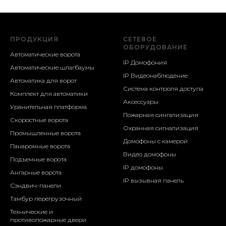
ПРОДУКЦИЯ
СЕТЕВОЕ
ОБОРУДОВАНИЕ
Автоматические ворота
IP Домофония
Автоматические шлагбаумы
IP Видеонаблюдение
Автоматика для ворот
Система контроля доступа
Комплект для автоматики
Аксессуары
Уранительная платформа
Пожарная сингализация
Скоростные ворота
Охранная сигнализация
Промышленные ворота
Домофоны с камерой
Панаромные ворота
Видео домофоны
Подъемные ворота
IP домофоны
Ангарные ворота
IP вызывная панель
Сэндвич-панели
Тамбур перегрузочный
Технические и
противопожарные двери