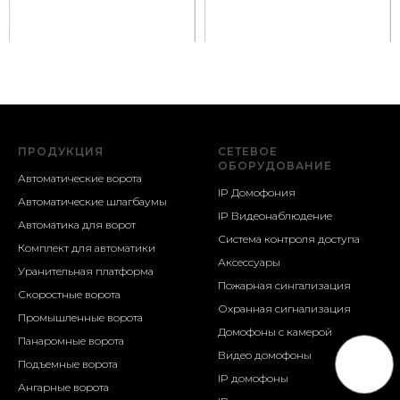
ПРОДУКЦИЯ
СЕТЕВОЕ
ОБОРУДОВАНИЕ
Автоматические ворота
IP Домофония
Автоматические шлагбаумы
IP Видеонаблюдение
Автоматика для ворот
Система контроля доступа
Комплект для автоматики
Аксессуары
Уранительная платформа
Пожарная сингализация
Скоростные ворота
Охранная сигнализация
Промышленные ворота
Домофоны с камерой
Панаромные ворота
Видео домофоны
Подъемные ворота
IP домофоны
Ангарные ворота